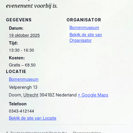
evenement voorbij is.
GEGEVENS
ORGANISATOR
Bomenmuseum
Datum:
Bekijk de site van
19 oktober 2025
Organisator
Tijd:
13:30 - 16:30
Kosten:
Gratis – €8.50
LOCATIE
Bomenmuseum
Velperengh 13
Doorn
,
Utrecht
3941BZ
Nederland
+ Google Maps
Telefoon
0343-412144
Bekijk de site van Locatie
Themawandeling
Zondagochtendconcert ‘Back to the